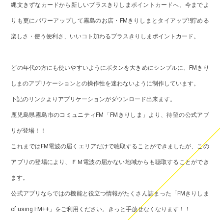
縄文きずなカードから新しいプラスきりしまポイントカードへ。今までよ
りも更にパワーアップして霧島のお店・FMきりしまとタイアップ!!貯める
楽しさ・使う便利さ、いいコト加わるプラスきりしまポイントカード。
どの年代の方にも使いやすいようにボタンを大きめにシンプルに、FMきり
しまのアプリケーションとの操作性を迷わないように制作しています。
下記のリンクよりアプリケーションがダウンロード出来ます。
鹿児島県霧島市のコミュニティFM「FMきりしま」より、待望の公式アプ
リが登場！！
これまではFM電波の届くエリアだけで聴取することができましたが、この
アプリの登場により、ＦＭ電波の届かない地域からも聴取することができ
ます。
公式アプリならではの機能と役立つ情報がたくさん詰まった「FMきりしま
of using FM++」をご利用ください。きっと手放せなくなります！！