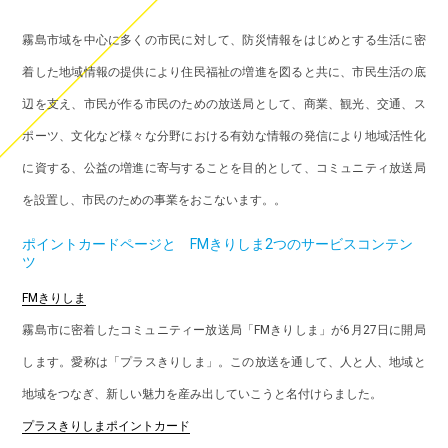
霧島市域を中心に多くの市民に対して、防災情報をはじめとする生活に密
着した地域情報の提供により住民福祉の増進を図ると共に、市民生活の底
辺を支え、市民が作る市民のための放送局として、商業、観光、交通、ス
ポーツ、文化など様々な分野における有効な情報の発信により地域活性化
に資する、公益の増進に寄与することを目的として、コミュニティ放送局
を設置し、市民のための事業をおこないます。。
ポイントカードページと FMきりしま2つのサービスコンテン
ツ
FMきりしま
霧島市に密着したコミュニティー放送局「FMきりしま」が6月27日に開局
します。愛称は「プラスきりしま」。この放送を通して、人と人、地域と
地域をつなぎ、新しい魅力を産み出していこうと名付けらました。
プラスきりしまポイントカード