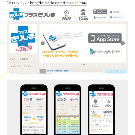
FM++ページ：
http://fmplapla.com/fm-kirishima/