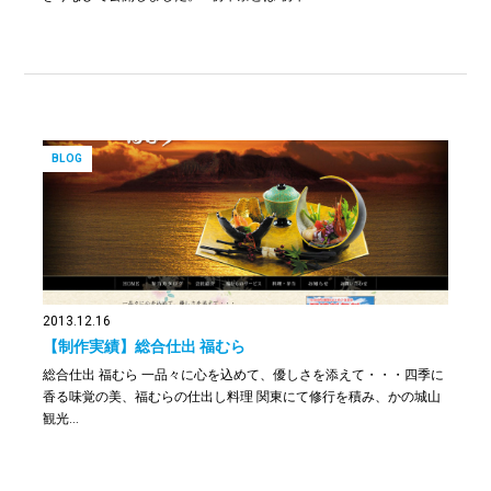
BLOG
2013.12.16
【制作実績】総合仕出 福むら
総合仕出 福むら 一品々に心を込めて、優しさを添えて・・・四季に
香る味覚の美、福むらの仕出し料理 関東にて修行を積み、かの城山
観光…